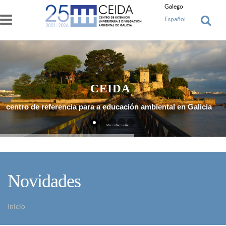
Ir o contido principal
Galego
Español
CEIDA
centro de referencia para a educación ambiental en Galicia
Máis Información
Novidades
Inicio
Vostede está aquí