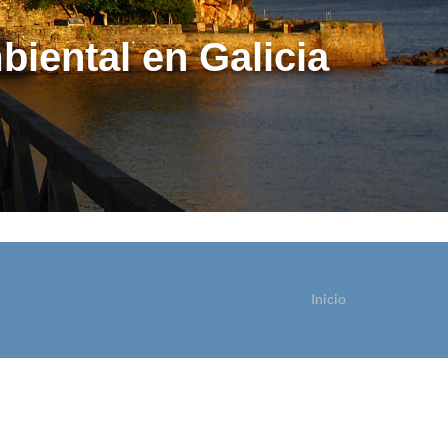
biental en Galicia
Inicio
ostede está aquí