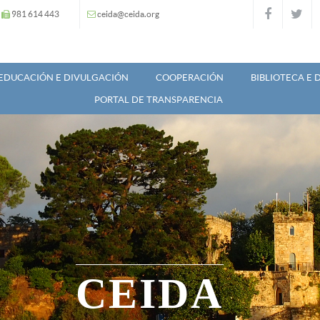
981 614 443
ceida@ceida.org
EDUCACIÓN E DIVULGACIÓN
COOPERACIÓN
BIBLIOTECA E
PORTAL DE TRANSPARENCIA
CEIDA