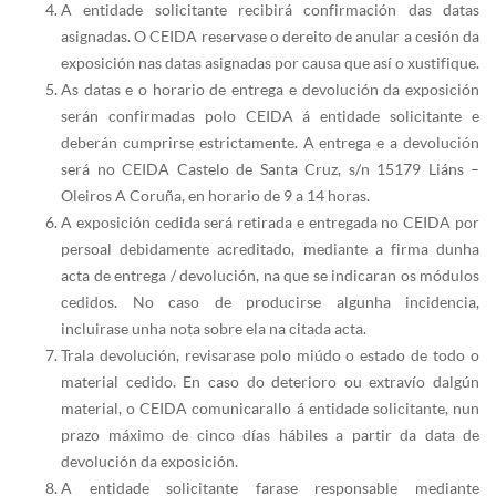
A entidade solicitante recibirá confirmación das datas
asignadas. O CEIDA reservase o dereito de anular a cesión da
exposición nas datas asignadas por causa que así o xustifique.
As datas e o horario de entrega e devolución da exposición
serán confirmadas polo CEIDA á entidade solicitante e
deberán cumprirse estrictamente. A entrega e a devolución
será no CEIDA Castelo de Santa Cruz, s/n 15179 Liáns –
Oleiros A Coruña, en horario de 9 a 14 horas.
A exposición cedida será retirada e entregada no CEIDA por
persoal debidamente acreditado, mediante a firma dunha
acta de entrega / devolución, na que se indicaran os módulos
cedidos. No caso de producirse algunha incidencia,
incluirase unha nota sobre ela na citada acta.
Trala devolución, revisarase polo miúdo o estado de todo o
material cedido. En caso do deterioro ou extravío dalgún
material, o CEIDA comunicarallo á entidade solicitante, nun
prazo máximo de cinco días hábiles a partir da data de
devolución da exposición.
A entidade solicitante farase responsable mediante