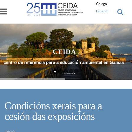
Ir o contido principal
Galego
Español
CEIDA
centro de referencia para a educación ambiental en Galicia
Máis Información
Condicións xerais para a
cesión das exposicións
Inicio