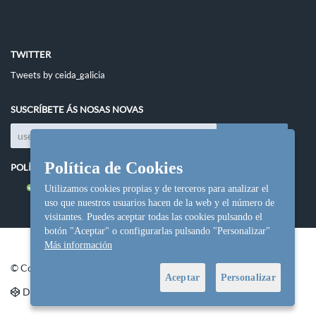
TWITTER
Tweets by ceida_galicia
SUSCRÍBETE ÁS NOSAS NOVAS
Política de Cookies
POLÍTICAS DO SITIO
Política de cookies
Utilizamos cookies propias y de terceros para analizar el
uso que nuestros usuarios hacen de la web y el número de
visitantes. Puedes aceptar todas las cookies pulsando el
botón "Aceptar" o configurarlas pulsando "Personalizar"
Más información
© Copyright Ceida.
Aceptar
Personalizar
Denvolvemento e deseño web
NetInformática