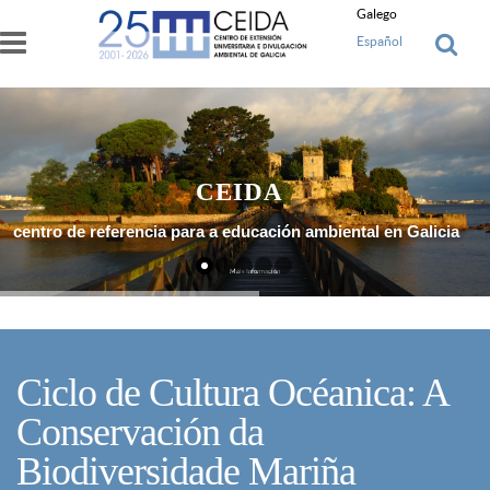
Ir o contido principal
Galego
Español
CEIDA
centro de referencia para a educación ambiental en Galicia
Máis Información
Ciclo de Cultura Océanica: A
Conservación da
Biodiversidade Mariña