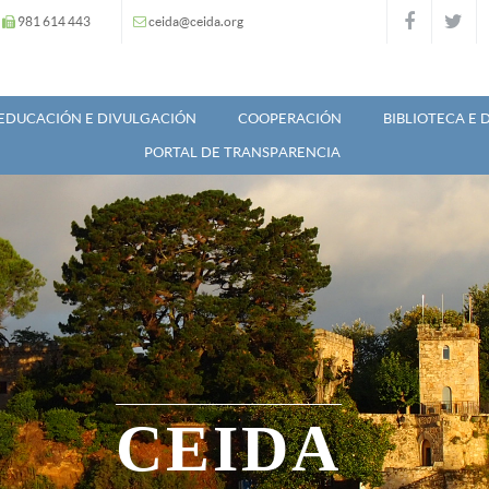
981 614 443
ceida@ceida.org
EDUCACIÓN E DIVULGACIÓN
COOPERACIÓN
BIBLIOTECA E
PORTAL DE TRANSPARENCIA
CEIDA