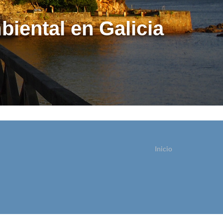
biental en Galicia
Inicio
ostede está aquí