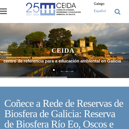
Ir o contido principal
Galego
Español
CEIDA
centro de referencia para a educación ambiental en Galicia
Máis Información
Coñece a Rede de Reservas de
Biosfera de Galicia: Reserva
de Biosfera Río Eo, Oscos e