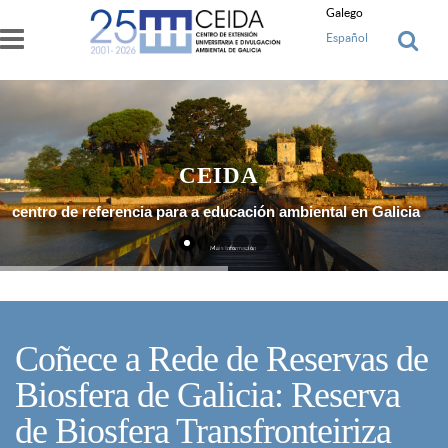
Ir o contido principal
Galego
Español
CEIDA
centro de referencia para a educación ambiental en Galicia
Máis Información
Coñece a Rede de Reservas de
Biosfera de Galicia: Reserva
de Biosfera Transfronteiriza