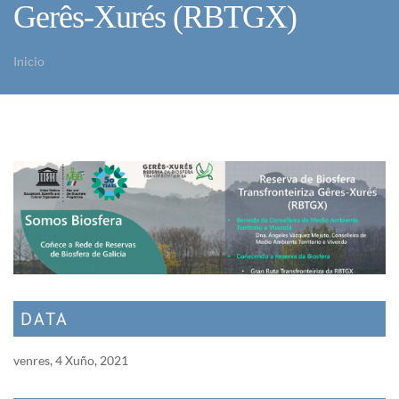
Gerês-Xurés (RBTGX)
Inicio
Vostede está aquí
DATA
venres, 4 Xuño, 2021