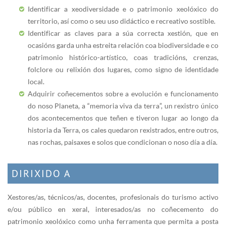
Identificar a xeodiversidade e o patrimonio xeolóxico do
territorio, así como o seu uso didáctico e recreativo sostible.
Identificar as claves para a súa correcta xestión, que en
ocasións garda unha estreita relación coa biodiversidade e co
patrimonio histórico-artístico, coas tradicións, crenzas,
folclore ou relixión dos lugares, como signo de identidade
local.
Adquirir coñecementos sobre a evolución e funcionamento
do noso Planeta, a “memoria viva da terra”, un rexistro único
dos acontecementos que teñen e tiveron lugar ao longo da
historia da Terra, os cales quedaron rexistrados, entre outros,
nas rochas, paisaxes e solos que condicionan o noso día a día.
DIRIXIDO A
Xestores/as, técnicos/as, docentes, profesionais do turismo activo
e/ou público en xeral, interesados/as no coñecemento do
patrimonio xeolóxico como unha ferramenta que permita a posta