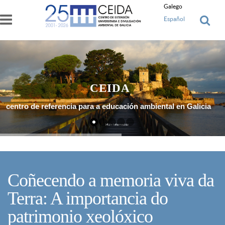
Ir o contido principal
Galego
Español
CEIDA
centro de referencia para a educación ambiental en Galicia
Máis Información
Coñecendo a memoria viva da
Terra: A importancia do
patrimonio xeolóxico