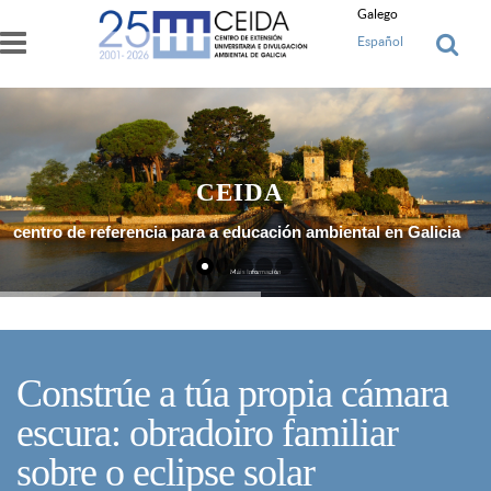
Ir o contido principal
Galego
Español
CEIDA
centro de referencia para a educación ambiental en Galicia
Máis Información
Constrúe a túa propia cámara
escura: obradoiro familiar
sobre o eclipse solar