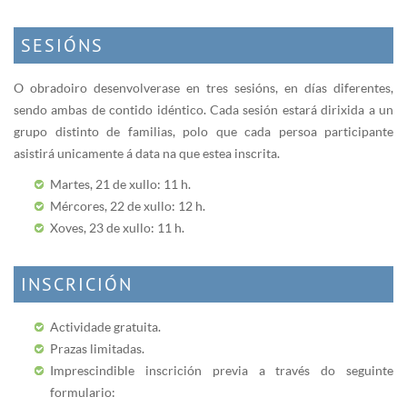
SESIÓNS
O obradoiro desenvolverase en tres sesións, en días diferentes,
sendo ambas de contido idéntico. Cada sesión estará dirixida a un
grupo distinto de familias, polo que cada persoa participante
asistirá unicamente á data na que estea inscrita.
Martes, 21 de xullo: 11 h.
Mércores, 22 de xullo: 12 h.
Xoves, 23 de xullo: 11 h.
INSCRICIÓN
Actividade gratuita.
Prazas limitadas.
Imprescindible inscrición previa a través do seguinte
formulario: