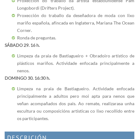
Proxección do traballo da artista estadounidense Pam
Longobordi (Drifters Project).
Proxección do traballo da deseñadora de moda con lixo
mariño española, afincada en Inglaterra, Mariana The Ocean
Corner.
Ronda de preguntas.
SÁBADO 29. 16 h.
Limpeza da praia de Bastiagueiro + Obradoiro artístico de
plásticos mariños. Actividade enfocada principalmente a
nenos.
DOMINGO 30. 16:30 h.
Limpeza na praia de Bastiagueiro. Actividade enfocada
principalmente a adultos pero moi apta para nenos que
veñan acompañados dos pais. Ao remate, realizarasa unha
escultura ou composicións artísticas co lixo recollido entre
os participantes.
DESCRICIÓN