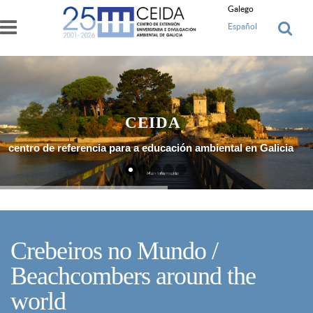
Ir o contido principal
Galego
Español
CEIDA
centro de referencia para a educación ambiental en Galicia
Máis Información
Crebeiros no Mundo /
Beachcombers around the
world