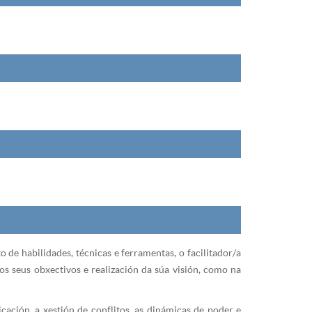
 de habilidades, técnicas e ferramentas, o facilitador/a
os seus obxectivos e realización da súa visión, como na
cación, a xestión de conflitos, as dinámicas de poder e