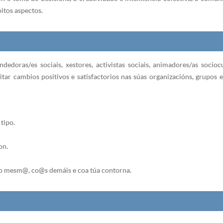
itos aspectos.
dedoras/es sociais, xestores, activistas sociais, animadores/as socioc
tar cambios positivos e satisfactorios nas súas organizacións, grupos
tipo.
on.
igo mesm@, co@s demáis e coa túa contorna.