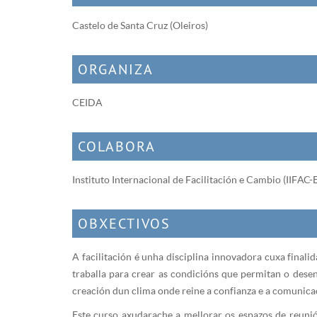
Castelo de Santa Cruz (Oleiros)
ORGANIZA
CEIDA
COLABORA
Instituto Internacional de Facilitación e Cambio (IIFAC-E
OBXECTIVOS
A facilitación é unha disciplina innovadora cuxa finali
traballa para crear as condicións que permitan o desen
creación dun clima onde reine a confianza e a comunicac
Este curso axudarache a mellorar os espazos de reunión