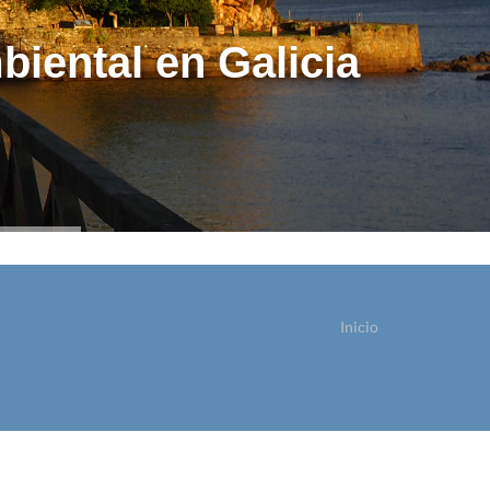
biental en Galicia
Inicio
ostede está aquí