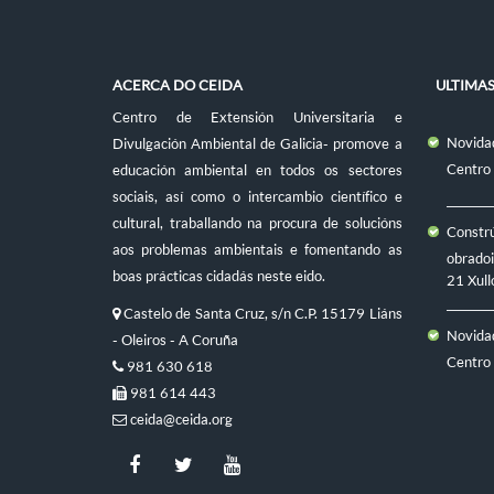
ACERCA DO CEIDA
ULTIMA
Centro de Extensión Universitaria e
Novidad
Divulgación Ambiental de Galicia- promove a
Centro
educación ambiental en todos os sectores
sociais, así como o intercambio científico e
cultural, traballando na procura de solucións
Constr
aos problemas ambientais e fomentando as
obradoi
boas prácticas cidadás neste eido.
21 Xull
Castelo de Santa Cruz, s/n C.P. 15179 Liáns
Novidad
- Oleiros - A Coruña
Centro
981 630 618
981 614 443
ceida@ceida.org