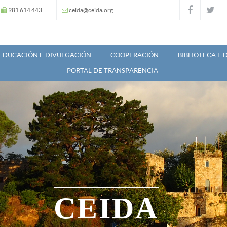
981 614 443
ceida@ceida.org
EDUCACIÓN E DIVULGACIÓN
COOPERACIÓN
BIBLIOTECA E
PORTAL DE TRANSPARENCIA
CEIDA