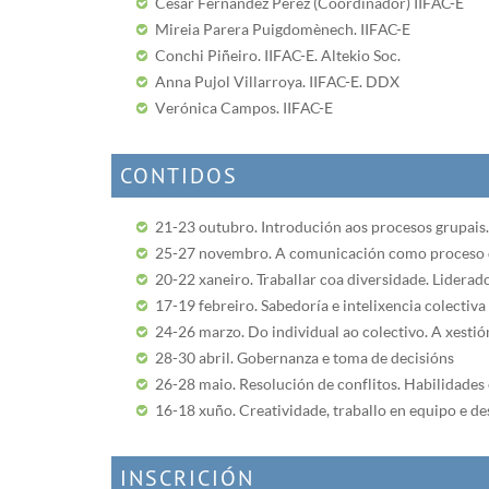
César Fernández Pérez (Coordinador) IIFAC-E
Mireia Parera Puigdomènech. IIFAC-E
Conchi Piñeiro. IIFAC-E. Altekio Soc.
Anna Pujol Villarroya. IIFAC-E. DDX
Verónica Campos. IIFAC-E
CONTIDOS
21-23 outubro. Introdución aos procesos grupais. 
25-27 novembro. A comunicación como proceso d
20-22 xaneiro. Traballar coa diversidade. Liderad
17-19 febreiro. Sabedoría e intelixencia colectiva
24-26 marzo. Do individual ao colectivo. A xesti
28-30 abril. Gobernanza e toma de decisións
26-28 maio. Resolución de conflitos. Habilidades 
16-18 xuño. Creatividade, traballo en equipo e 
INSCRICIÓN