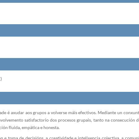
)
dade é axudar aos grupos a volverse máis efectivos. Mediante un conxunto
volvemento satisfactorio dos procesos grupais, tanto na consecución d
ión fluida, empática e honesta.
 e toma de decisións, a creatividade e intelixencia colectiva, a comuni