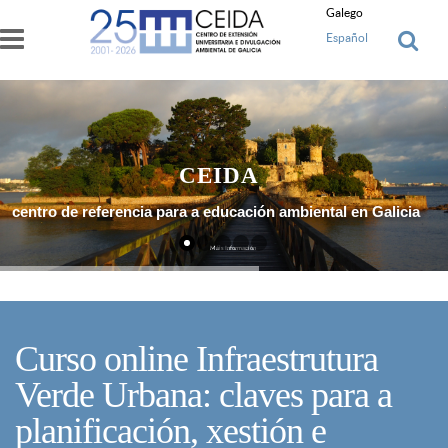
Ir o contido principal
Galego
Español
CEIDA
centro de referencia para a educación ambiental en Galicia
Máis Información
Curso online Infraestrutura
Verde Urbana: claves para a
planificación, xestión e