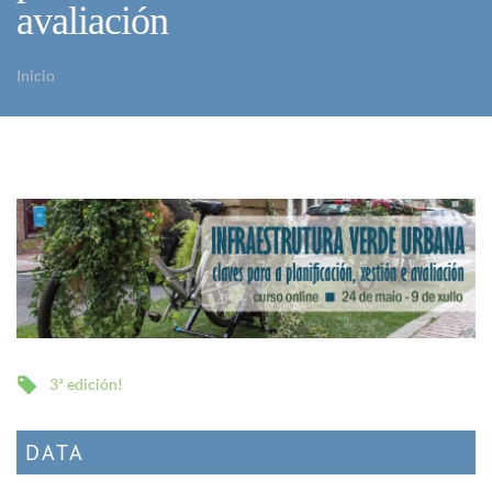
avaliación
Inicio
Vostede está aquí
3ª edición!
DATA