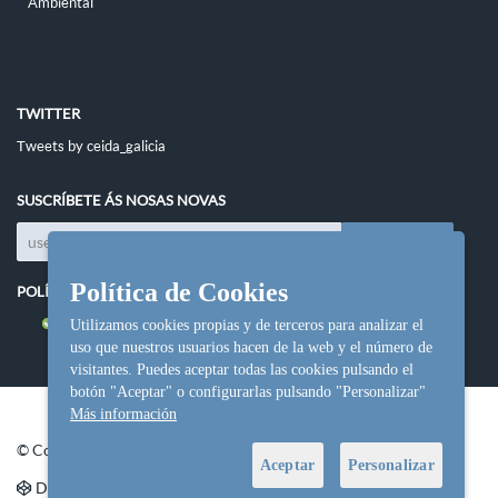
Ambiental
TWITTER
Tweets by ceida_galicia
SUSCRÍBETE ÁS NOSAS NOVAS
Política de Cookies
POLÍTICAS DO SITIO
Política de cookies
Utilizamos cookies propias y de terceros para analizar el
uso que nuestros usuarios hacen de la web y el número de
visitantes. Puedes aceptar todas las cookies pulsando el
botón "Aceptar" o configurarlas pulsando "Personalizar"
Más información
© Copyright Ceida.
Aceptar
Personalizar
Denvolvemento e deseño web
NetInformática