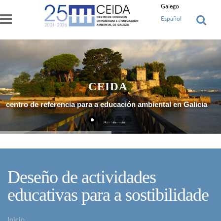
Ir o contido principal
Galego
Español
CEIDA
centro de referencia para a educación ambiental en Galicia
Máis Información
Deseño de actividades
educativas para a sostibilidade
Inicio