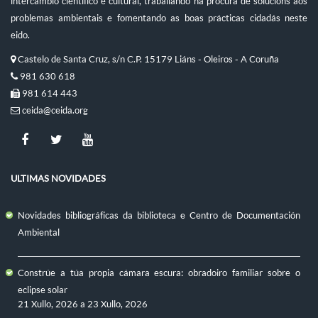
intercambio científico e cultural, traballando na procura de solucións aos
problemas ambientais e fomentando as boas prácticas cidadás neste
eido.
Castelo de Santa Cruz, s/n C.P. 15179 Liáns - Oleiros - A Coruña
981 630 618
981 614 443
ceida@ceida.org
ULTIMAS NOVIDADES
Novidades bibliográficas da biblioteca e Centro de Documentación
Ambiental
Constrúe a túa propia cámara escura: obradoiro familiar sobre o
eclipse solar
21 Xullo, 2026
a
23 Xullo, 2026