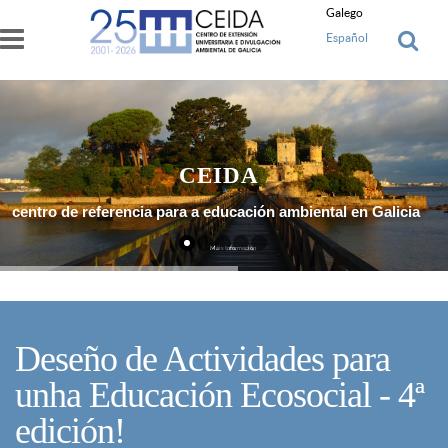
Ir o contido principal
Galego
Español
CEIDA
centro de referencia para a educación ambiental en Galicia
Máis Información
Deseño de Actividades para
unha Educación Ecosocial - 4ª
edición!