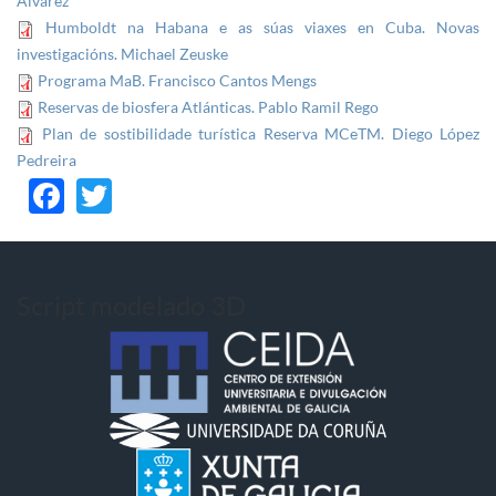
Álvarez
Humboldt na Habana e as súas viaxes en Cuba. Novas
investigacións. Michael Zeuske
Programa MaB. Francisco Cantos Mengs
Reservas de biosfera Atlánticas. Pablo Ramil Rego
Plan de sostibilidade turística Reserva MCeTM. Diego López
Pedreira
Facebook
Twitter
Script modelado 3D