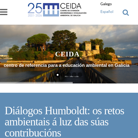
Ir o contido principal
Galego
Español
CEIDA
centro de referencia para a educación ambiental en Galicia
Máis Información
Diálogos Humboldt: os retos
ambientais á luz das súas
contribucións