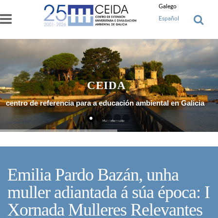
Ir o contido principal
Galego
Español
CEIDA
centro de referencia para a educación ambiental en Galicia
Máis Información
Emilia Pardo Bazán, unha
muller adiantada á súa época: I
Xornada Mulleres Relevantes