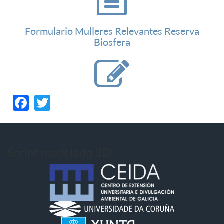
Formulario Mulleres Relevantes Reserva
Biosfera
Facebook
Twitter
Script modelado 3D