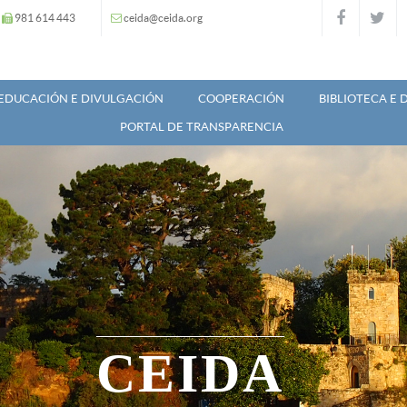
981 614 443
ceida@ceida.org
EDUCACIÓN E DIVULGACIÓN
COOPERACIÓN
BIBLIOTECA E
PORTAL DE TRANSPARENCIA
CEIDA