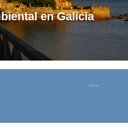
biental en Galicia
Inicio
ostede está aquí