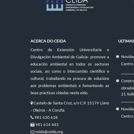
ACERCA DO CEIDA
ULTIMA
Centro de Extensión Universitaria e
Novidad
Divulgación Ambiental de Galicia- promove a
Centro
educación ambiental en todos os sectores
sociais, así como o intercambio científico e
cultural, traballando na procura de solucións
Constr
aos problemas ambientais e fomentando as
obradoi
boas prácticas cidadás neste eido.
21 Xull
Castelo de Santa Cruz, s/n C.P. 15179 Liáns
Novidad
- Oleiros - A Coruña
Centro
981 630 618
981 614 443
ceida@ceida.org