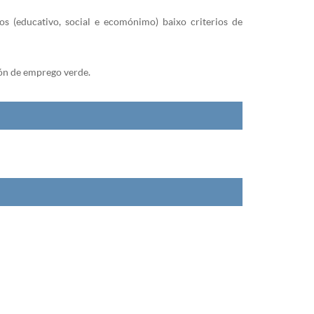
os (educativo, social e ecomónimo) baixo criterios de
ión de emprego verde.