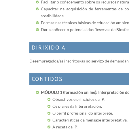
Facilitar o coñecemento sobre os recursos naturai
Capacitar na adquisición de ferramentas de pos
sostibilidade.
Formar nas técnicas básicas de educación ambient
Dar a coñecer o potencial das Reservas de Biosfe
DIRIXIDO A
Desempregados/as inscritos/as no servizo de demandant
CONTIDOS
MÓDULO 1 (formación online): Interpretación do 
Obxectivos e principios da IP.
Os piares da Interpretación.
O perfil profesional do intérprete.
Características da mensaxe interpretativa.
A receta da IP.