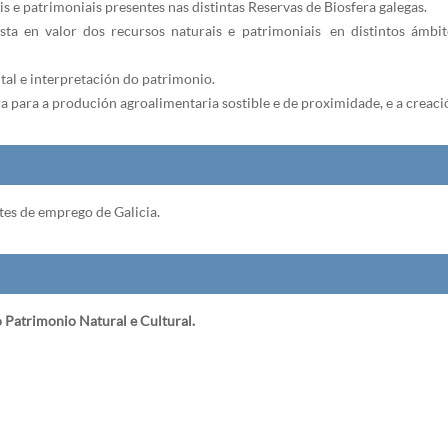
s e patrimoniais presentes nas distintas Reservas de Biosfera galegas.
ta en valor dos recursos naturais e patrimoniais en distintos ámbit
al e interpretación do patrimonio.
ra para a produción agroalimentaria sostible e de proximidade, e a creac
es de emprego de Galicia.
Patrimonio Natural e Cultural.