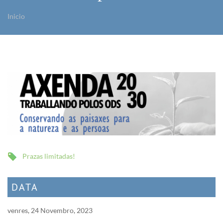
Inicio
Vostede está aquí
Prazas limitadas!
DATA
venres, 24 Novembro, 2023