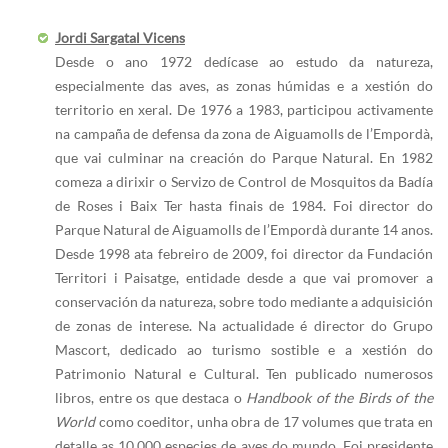
Jordi Sargatal Vicens
Desde o ano 1972 dedícase ao estudo da natureza,
especialmente das aves, as zonas húmidas e a xestión do
territorio en xeral. De 1976 a 1983, participou activamente
na campaña de defensa da zona de Aiguamolls de l’Empordà,
que vai culminar na creación do Parque Natural. En 1982
comeza a dirixir o Servizo de Control de Mosquitos da Badía
de Roses i Baix Ter hasta finais de 1984. Foi director do
Parque Natural de Aiguamolls de l’Empordà durante 14 anos.
Desde 1998 ata febreiro de 2009, foi director da Fundación
Territori i Paisatge, entidade desde a que vai promover a
conservación da natureza, sobre todo mediante a adquisición
de zonas de interese. Na actualidade é director do Grupo
Mascort, dedicado ao turismo sostible e a xestión do
Patrimonio Natural e Cultural. Ten publicado numerosos
libros, entre os que destaca o
Handbook of the Birds of the
World
como coeditor, unha obra de 17 volumes que trata en
detalle as 10.000 especies de aves do mundo. Foi presidente