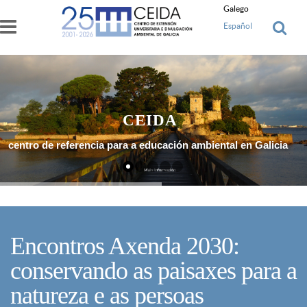
Ir o contido principal
Galego
Español
CEIDA
centro de referencia para a educación ambiental en Galicia
Máis Información
Encontros Axenda 2030:
conservando as paisaxes para a
natureza e as persoas