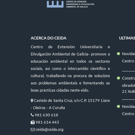
ACERCA DO CEIDA
ULTIMA
Centro de Extensión Universitaria e
Novidad
Divulgación Ambiental de Galicia- promove a
Centro
educación ambiental en todos os sectores
sociais, así como o intercambio científico e
cultural, traballando na procura de solucións
Constr
aos problemas ambientais e fomentando as
obradoi
boas prácticas cidadás neste eido.
21 Xull
Castelo de Santa Cruz, s/n C.P. 15179 Liáns
Novidad
- Oleiros - A Coruña
Centro
981 630 618
981 614 443
ceida@ceida.org