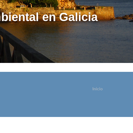
biental en Galicia
Inicio
ostede está aquí