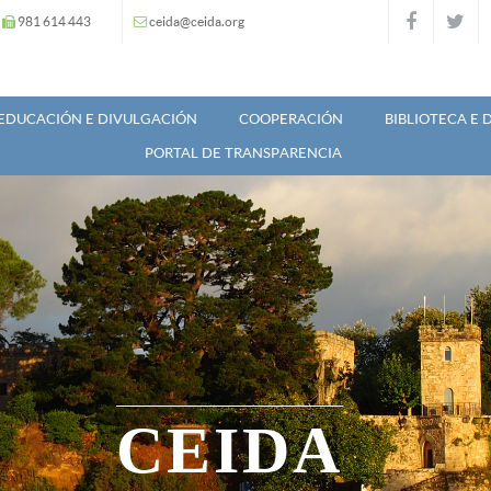
981 614 443
ceida@ceida.org
EDUCACIÓN E DIVULGACIÓN
COOPERACIÓN
BIBLIOTECA E
PORTAL DE TRANSPARENCIA
CEIDA