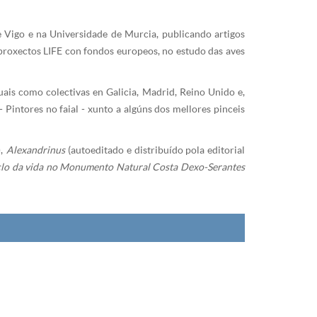
 Vigo e na Universidade de Murcia, publicando artigos
s proxectos LIFE con fondos europeos, no estudo das aves
uais como colectivas en Galicia, Madrid, Reino Unido e,
Pintores no faial - xunto a algúns dos mellores pinceis
),
Alexandrinus
(autoeditado e distribuído pola editorial
iclo da vida no Monumento Natural Costa Dexo-Serantes