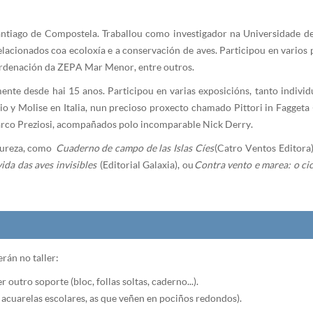
antiago de Compostela. Traballou como investigador na Universidade de
relacionados coa ecoloxía e a conservación de aves. Participou en vario
 Ordenación da ZEPA Mar Menor, entre outros.
mente desde hai 15 anos. Participou en varias exposicións, tanto individ
 y Molise en Italia, nun precioso proxecto chamado Pittori in Faggeta - 
arco Preziosi, acompañados polo incomparable Nick Derry.
atureza, como
Cuaderno de campo de las Islas Cíes
(Catro Ventos Editora
ida das aves invisibles
(Editorial Galaxia), ou
Contra vento e marea: o c
rán no taller:
outro soporte (bloc, follas soltas, caderno...).
 acuarelas escolares, as que veñen en pociños redondos).