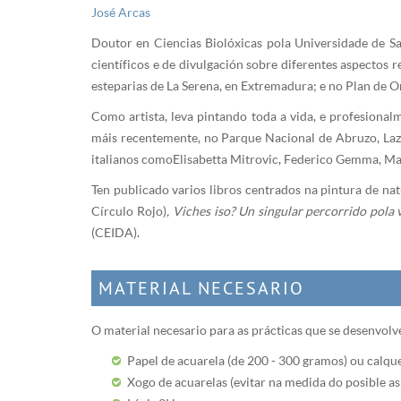
José Arcas
Doutor en Ciencias Biolóxicas pola Universidade de S
científicos e de divulgación sobre diferentes aspectos 
esteparias de La Serena, en Extremadura; e no Plan de
Como artista, leva pintando toda a vida, e profesional
máis recentemente, no Parque Nacional de Abruzo, Lazio
italianos como Elisabetta Mitrovic, Federico Gemma, M
Ten publicado varios libros centrados na pintura de n
Círculo Rojo)
,
Viches iso? Un singular percorrido pola v
(CEIDA).
MATERIAL NECESARIO
O material necesario para as prácticas que se desenvolve
Papel de acuarela (de 200 - 300 gramos) ou calquer 
Xogo de acuarelas (evitar na medida do posible as