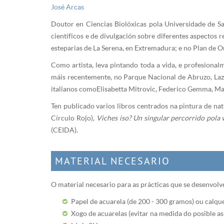
José Arcas
Doutor en Ciencias Biolóxicas pola Universidade de S
científicos e de divulgación sobre diferentes aspectos 
esteparias de La Serena, en Extremadura; e no Plan de
Como artista, leva pintando toda a vida, e profesional
máis recentemente, no Parque Nacional de Abruzo, Lazio
italianos como Elisabetta Mitrovic, Federico Gemma, M
Ten publicado varios libros centrados na pintura de n
Círculo Rojo)
,
Viches iso? Un singular percorrido pola v
(CEIDA).
MATERIAL NECESARIO
O material necesario para as prácticas que se desenvolve
Papel de acuarela (de 200 - 300 gramos) ou calquer 
Xogo de acuarelas (evitar na medida do posible as