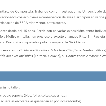
antiago de Compostela. Traballou como investigador na Universidade de
relacionados coa ecoloxía e a conservación de aves. Participou en vario
 Ordenación da ZEPA Mar Menor, entre outros.
mente desde hai 15 anos. Participou en varias exposicións, tanto individ
 y Molise en Italia, nun precioso proxecto chamado Pittori in Faggeta - 
arco Preziosi, acompañados polo incomparable Nick Derry.
atureza, como
Cuaderno de campo de las Islas Cíes
(Catro Ventos Editora
ida das aves invisibles
(Editorial Galaxia), ou
Contra vento e marea: o c
rán no taller:
outro soporte (bloc, follas soltas, caderno...).
 acuarelas escolares, as que veñen en pociños redondos).