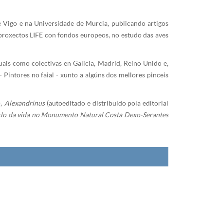
 Vigo e na Universidade de Murcia, publicando artigos
s proxectos LIFE con fondos europeos, no estudo das aves
uais como colectivas en Galicia, Madrid, Reino Unido e,
Pintores no faial - xunto a algúns dos mellores pinceis
),
Alexandrinus
(autoeditado e distribuído pola editorial
iclo da vida no Monumento Natural Costa Dexo-Serantes