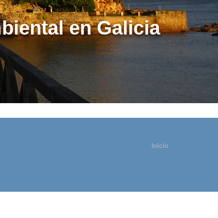
biental en Galicia
Inicio
ostede está aquí