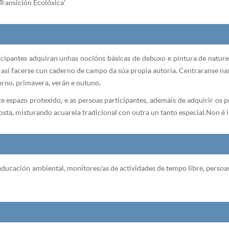
ransición Ecolóxica'
ticipantes adquiran unhas nocións básicas de debuxo e pintura de natur
así facerse cun caderno de campo da súa propia autoría. Centraranse nas
erno, primavera, verán e outuno.
 espazo protexido, e as persoas participantes, ademáis de adquirir os pr
osta, misturando acuarela tradicional con outra un tanto especial.
Non é 
a educación ambiental, monitores/as de actividades de tempo libre, persoa