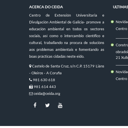
ACERCA DO CEIDA
ULTIMA
Centro de Extensión Universitaria e
Novidad
Divulgación Ambiental de Galicia- promove a
Centro
educación ambiental en todos os sectores
sociais, así como o intercambio científico e
cultural, traballando na procura de solucións
Constr
aos problemas ambientais e fomentando as
obradoi
boas prácticas cidadás neste eido.
21 Xull
Castelo de Santa Cruz, s/n C.P. 15179 Liáns
Novidad
- Oleiros - A Coruña
Centro
981 630 618
981 614 443
ceida@ceida.org