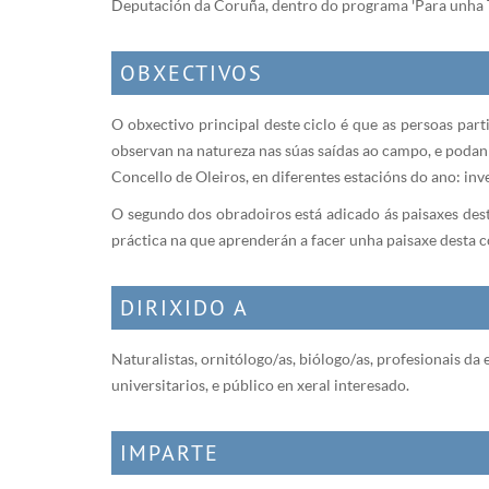
Deputación da Coruña, dentro do programa 'Para unha T
OBXECTIVOS
O obxectivo principal deste ciclo é que as persoas par
observan na natureza nas súas saídas ao campo, e podan 
Concello de Oleiros, en diferentes estacións do ano: inv
O segundo dos obradoiros está adicado ás paisaxes deste
práctica na que aprenderán a facer unha paisaxe desta c
DIRIXIDO A
Naturalistas, ornitólogo/as, biólogo/as, profesionais d
universitarios, e público en xeral interesado.
IMPARTE