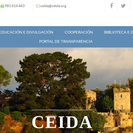
981 614 443
ceida@ceida.org
EDUCACIÓN E DIVULGACIÓN
COOPERACIÓN
BIBLIOTECA E
PORTAL DE TRANSPARENCIA
CEIDA