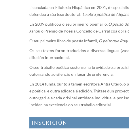
Licenciada en Filoloxía Hispánica en 2001, é especiali
defendeu a súa tese doutoral:
La obra poética de Alejand
En 2009 publicou o seu primeiro poemario,
O pouso do
gañou o Premio de Poesía Concello de Carral coa obra
O seu primeiro libro de poesía infantil,
O peizoque Roq
Os seu textos foron traducidos a diversas linguas (vasco
difusión internacional.
O seu traballo poético sostense na brevidade e a precisi
outorgando ao silencio un lugar de preferencia.
En 2014 funda, xunto á tamén escritora Antía Otero, o 
e poética, e outra adicada á edición. Trátase dun proxe
outorgarlle a cada orixinal entidade individual e por 
inciden na excelencia do seu traballo editorial.
INSCRICIÓN