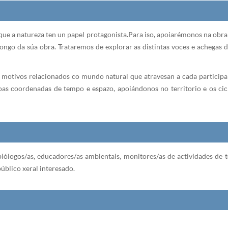
que a natureza ten un papel protagonista. Para iso, apoiarémonos na obr
 longo da súa obra. Trataremos de explorar as distintas voces e achega
 e motivos relacionados co mundo natural que atravesan a cada participa
oas coordenadas de tempo e espazo, apoiándonos no territorio e os cicl
s, biólogos/as, educadores/as ambientais, monitores/as de actividades de
público xeral interesado.