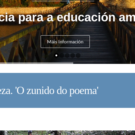
cia para a educación am
Máis Información
eza. 'O zunido do poema'
V