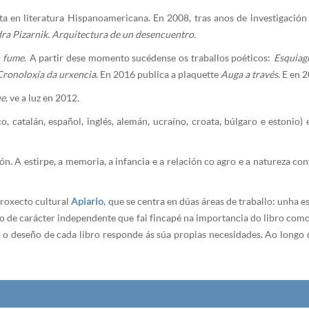
sta en literatura Hispanoamericana. En 2008, tras anos de investigación
ra Pizarnik. Arquitectura de un desencuentro.
 fume
. A partir dese momento sucédense os traballos poéticos:
Esquiagr
Cronoloxía da urxencia
. En 2016 publica a plaquette
Auga a través
. E en 
ue
, ve a luz en 2012.
, catalán, español, inglés, alemán, ucraíno, croata, búlgaro e estonio) 
ón. A estirpe, a memoria, a infancia e a relación co agro e a natureza c
proxecto cultural
Apiario
, que se centra en dúas áreas de traballo: unha e
cto de carácter independente que fai fincapé na importancia do libro como
iso o deseño de cada libro responde ás súa propias necesidades. Ao lo