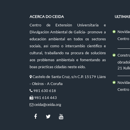
ACERCA DO CEIDA
ULTIMA
Centro de Extensión Universitaria e
Novidad
Divulgación Ambiental de Galicia- promove a
Centro
educación ambiental en todos os sectores
sociais, así como o intercambio científico e
cultural, traballando na procura de solucións
Constr
aos problemas ambientais e fomentando as
obradoi
boas prácticas cidadás neste eido.
21 Xull
Castelo de Santa Cruz, s/n C.P. 15179 Liáns
Novidad
- Oleiros - A Coruña
Centro
981 630 618
981 614 443
ceida@ceida.org