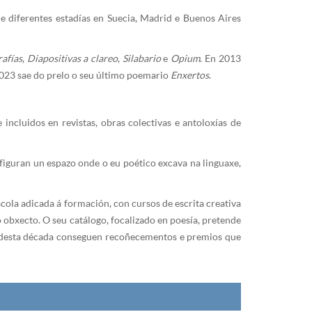
 e diferentes estadías en Suecia, Madrid e Buenos Aires
afías
,
Diapositivas a clareo
,
Silabario
e
Opium
. En 2013
2023 sae do prelo o seu último poemario
Enxertos
.
e incluidos en revistas, obras colectivas e antoloxías de
onfiguran un espazo onde o eu poético excava na linguaxe,
scola adicada á formación, con cursos de escrita creativa
 obxecto. O seu catálogo, focalizado en poesía, pretende
ngo desta década conseguen recoñecementos e premios que