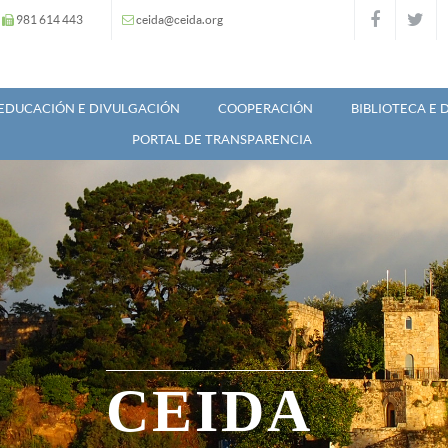
981 614 443
ceida@ceida.org
EDUCACIÓN E DIVULGACIÓN
COOPERACIÓN
BIBLIOTECA E
PORTAL DE TRANSPARENCIA
CEIDA