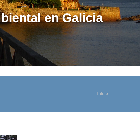
biental en Galicia
Inicio
ostede está aquí