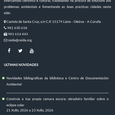
intercambio científico e cultural, traballando na procura de solucións aos
problemas ambientais e fomentando as boas prácticas cidadás neste
eido.
Castelo de Santa Cruz, s/n C.P. 15179 Liáns - Oleiros - A Coruña
981 630 618
981 614 443
ceida@ceida.org
ULTIMAS NOVIDADES
Novidades bibliográficas da biblioteca e Centro de Documentación
Ambiental
Constrúe a túa propia cámara escura: obradoiro familiar sobre o
eclipse solar
21 Xullo, 2026
a
23 Xullo, 2026