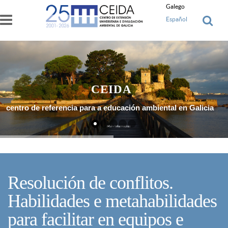
Ir o contido principal
Galego
Español
CEIDA
centro de referencia para a educación ambiental en Galicia
Máis Información
Resolución de conflitos.
Habilidades e metahabilidades
para facilitar en equipos e