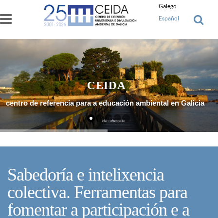
Ir o contido principal
Galego
Español
CEIDA
centro de referencia para a educación ambiental en Galicia
Máis Información
Sabedoría e intelixencia
colectiva. Ferramentas para
fomentar a participación e a