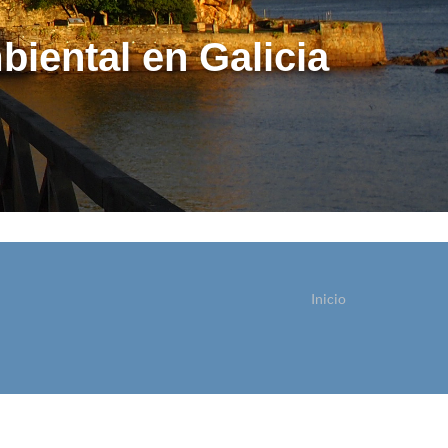
biental en Galicia
Inicio
ostede está aquí