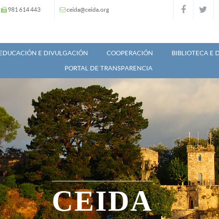
981 614 443
ceida@ceida.org
EDUCACIÓN E DIVULGACIÓN
COOPERACIÓN
BIBLIOTECA E
PORTAL DE TRANSPARENCIA
CEIDA