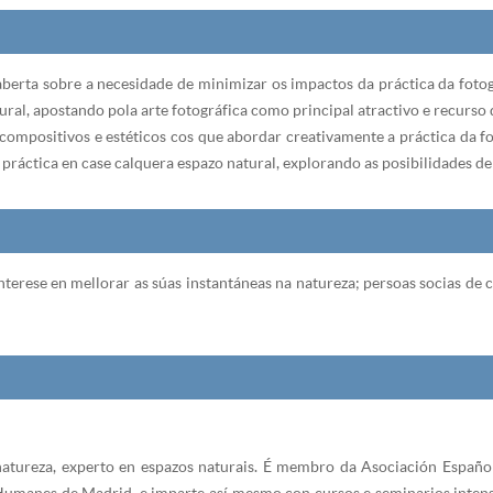
aberta sobre a necesidade de minimizar os impactos da práctica da fotog
ral, apostando pola arte fotográfica como principal atractivo e recurso 
 compositivos e estéticos cos que abordar creativamente a práctica da fo
n práctica en case calquera espazo natural, explorando as posibilidades de
nterese en mellorar as súas instantáneas na natureza; persoas socias de c
e natureza, experto en espazos naturais. É membro da Asociación Españo
 Humanes de Madrid, e imparte así mesmo con cursos e seminarios inte