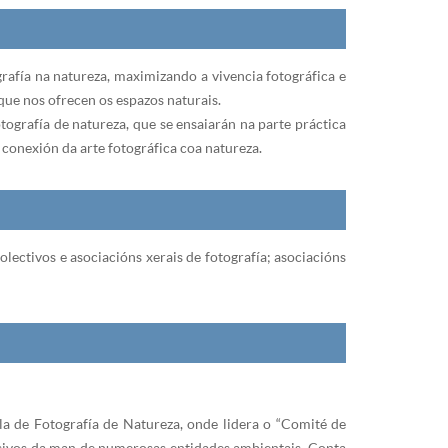
rafía na natureza, maximizando a vivencia fotográfica e
que nos ofrecen os espazos naturais.
tografía de natureza, que se ensaiarán na parte práctica
 conexión da arte fotográfica coa natureza.
olectivos e asociacións xerais de fotografía; asociacións
la de Fotografía de Natureza, onde lidera o “Comité de
nsivos da man de numerosas entidades ambientais. Conta