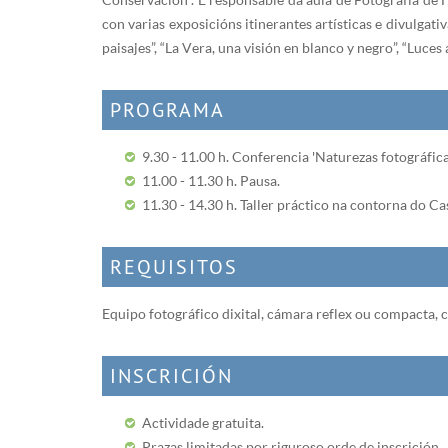
con varias exposicións itinerantes artísticas e divulgativ
paisajes”, “La Vera, una visión en blanco y negro”, “Luces
PROGRAMA
9.30 - 11.00 h. Conferencia 'Naturezas fotográfica
11.00 - 11.30 h. Pausa.
11.30 - 14.30 h. Taller práctico na contorna do Ca
REQUISITOS
Equipo fotográfico dixital, cámara reflex ou compacta, 
INSCRICIÓN
Actividade gratuita.
Prazas limitadas por riguroso orde de inscrición.