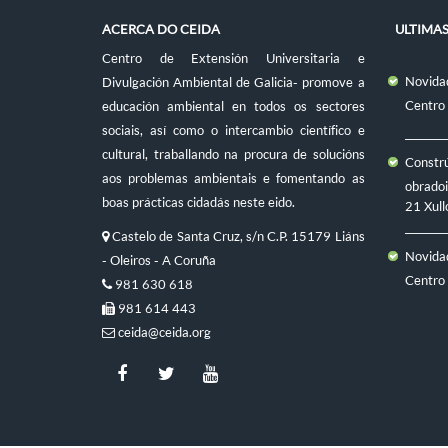
ACERCA DO CEIDA
ULTIMA
Centro de Extensión Universitaria e
Novidad
Divulgación Ambiental de Galicia- promove a
Centro
educación ambiental en todos os sectores
sociais, así como o intercambio científico e
cultural, traballando na procura de solucións
Constr
aos problemas ambientais e fomentando as
obradoi
boas prácticas cidadás neste eido.
21 Xull
Castelo de Santa Cruz, s/n C.P. 15179 Liáns
Novidad
- Oleiros - A Coruña
Centro
981 630 618
981 614 443
ceida@ceida.org