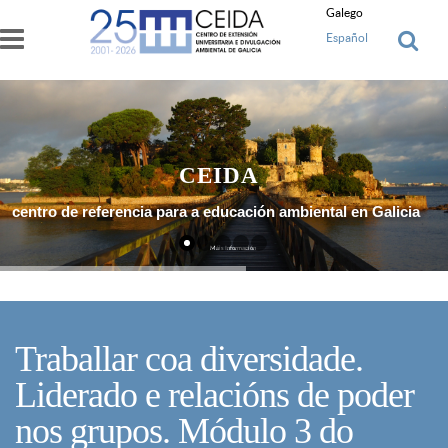
Ir o contido principal
Galego
Español
CEIDA
centro de referencia para a educación ambiental en Galicia
Máis Información
Traballar coa diversidade.
Liderado e relacións de poder
nos grupos. Módulo 3 do