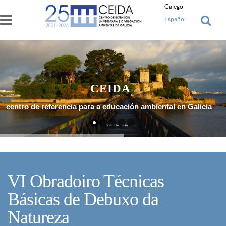
Ir o contido principal
Galego
Español
CEIDA
centro de referencia para a educación ambiental en Galicia
Máis Información
VI Obradoiro Técnicas
Básicas de Debuxo da
Natureza