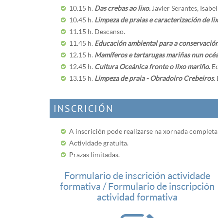
10.15 h.
Das crebas ao lixo.
Javier Serantes, Isabe
10.45 h.
Limpeza de praias e caracterización de lix
11.15 h. Descanso.
11.45 h.
Educación ambiental para a conservación
12.15 h.
Mamíferos e tartarugas mariñas nun océa
12.45 h.
Cultura Oceánica fronte o lixo mariño.
Eq
13.15 h.
Limpeza de praia - Obradoiro Crebeiros
.
INSCRICIÓN
A inscrición pode realizarse na xornada completa
Actividade gratuita.
Prazas limitadas.
Formulario de inscrición actividade
formativa / Formulario de inscripción
actividad formativa