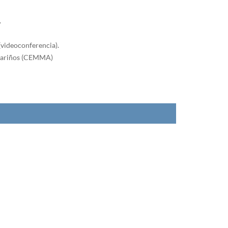
.
(videoconferencia).
 Mariños (CEMMA)