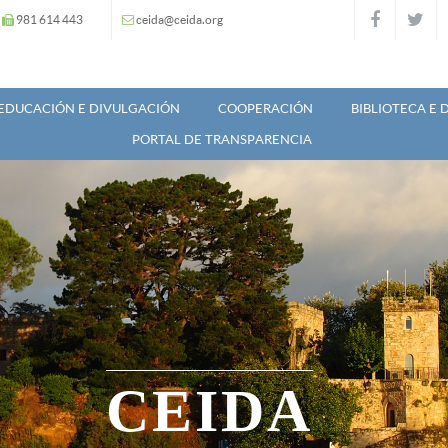
981 614 443
ceida@ceida.org
EDUCACIÓN E DIVULGACIÓN
COOPERACIÓN
BIBLIOTECA E
PORTAL DE TRANSPARENCIA
CEIDA