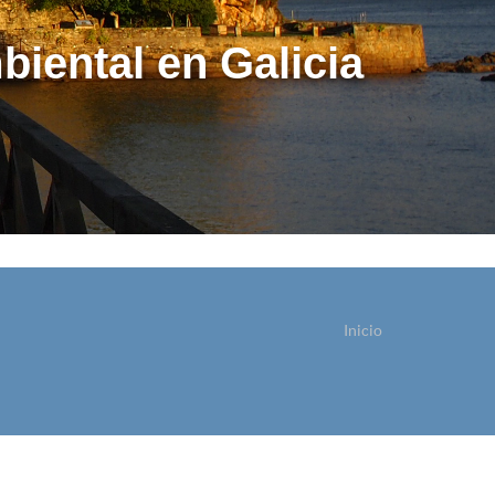
biental en Galicia
Inicio
ostede está aquí