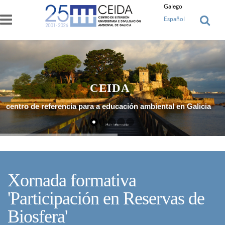
Ir o contido principal
Galego
Español
CEIDA
centro de referencia para a educación ambiental en Galicia
Máis Información
Xornada formativa
'Participación en Reservas de
Biosfera'