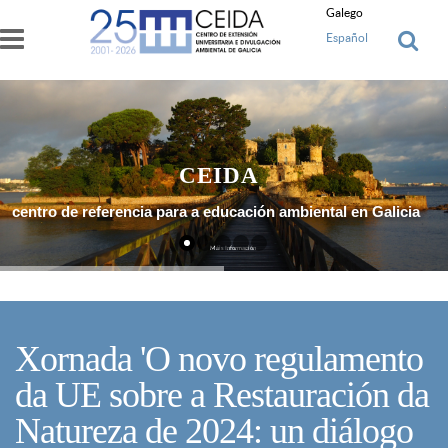
Ir o contido principal
Galego
Español
CEIDA
centro de referencia para a educación ambiental en Galicia
Máis Información
Xornada 'O novo regulamento
da UE sobre a Restauración da
Natureza de 2024: un diálogo