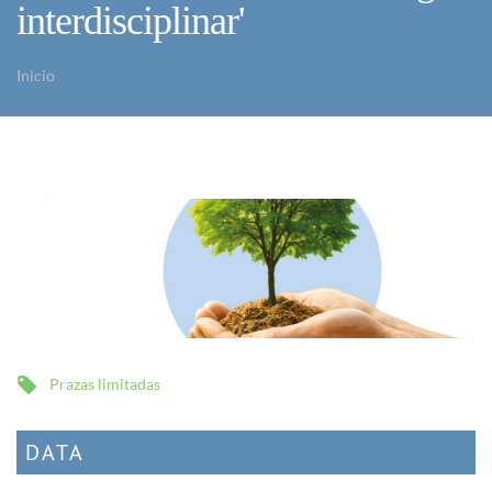
interdisciplinar'
Inicio
Vostede está aquí
Prazas limitadas
DATA