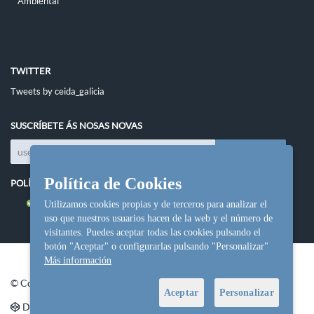
Ambiental
TWITTER
Tweets by ceida_galicia
SUSCRÍBETE ÁS NOSAS NOVAS
Política de Cookies
POLÍTICAS DO SITIO
Política de cookies
Utilizamos cookies propias y de terceros para analizar el
uso que nuestros usuarios hacen de la web y el número de
visitantes. Puedes aceptar todas las cookies pulsando el
botón "Aceptar" o configurarlas pulsando "Personalizar"
Más información
© Copyright Ceida.
Aceptar
Personalizar
Denvolvemento e deseño web
NetInformática