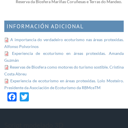
Reserva da Biosfera Mariñas Coruñesas e Terras do Mandeo.
INFORMACIÓN ADICIONAL
A importancia do verdadeiro ecoturismo nas áreas protexidas.
Alfonso Polvorinos
Experiencia de ecoturismo en áreas protexidas. Amanda
Guzmán
Reservas de Biosfera como motores do turismo sostible. Cristina
Costa Abreu
Experiencia de ecoturismo en áreas protexidas. Lolo Mosteiro.
Presidente da Asociación de Ecoturismo da RBMceTM
Facebook
Twitter
Script modelado 3D