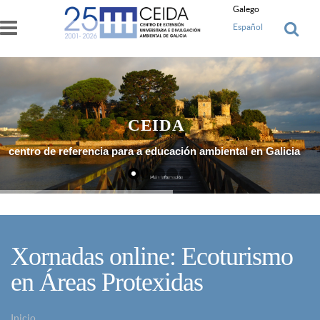
Ir o contido principal
Galego
Español
CEIDA
centro de referencia para a educación ambiental en Galicia
Máis Información
Xornadas online: Ecoturismo
en Áreas Protexidas
Inicio