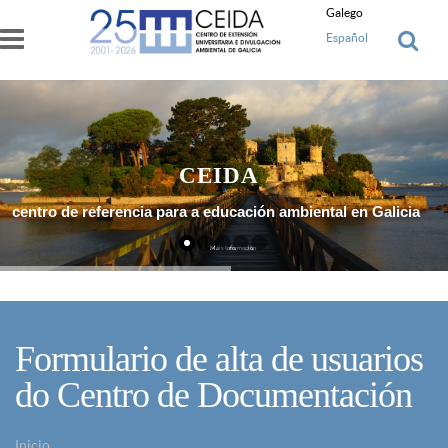
Ir o contido principal
Galego
Español
CEIDA
centro de referencia para a educación ambiental en Galicia
Máis Información
Formulario de alta de usuarios
do Centro de Documentación
Inicio