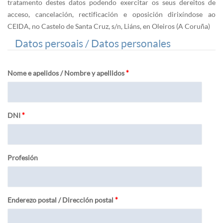
tratamento destes datos podendo exercitar os seus dereitos de
acceso, cancelación, rectificación e oposición dirixíndose ao
CEIDA, no Castelo de Santa Cruz, s/n, Liáns, en Oleiros (A Coruña)
Agochar
Datos persoais / Datos personales
Nome e apelidos / Nombre y apellidos
*
DNI
*
Profesión
Enderezo postal / Dirección postal
*