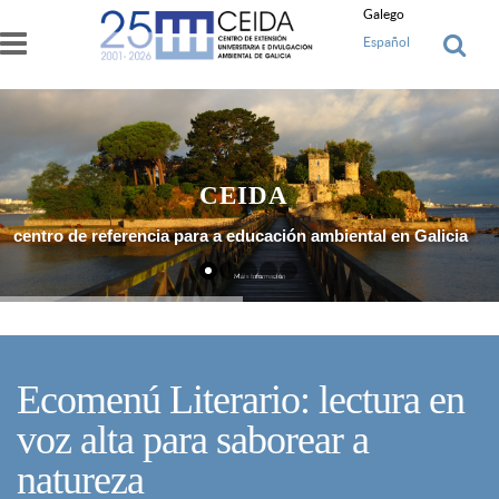
Ir o contido principal
Galego
Español
CEIDA
centro de referencia para a educación ambiental en Galicia
Máis Información
Ecomenú Literario: lectura en
voz alta para saborear a
natureza