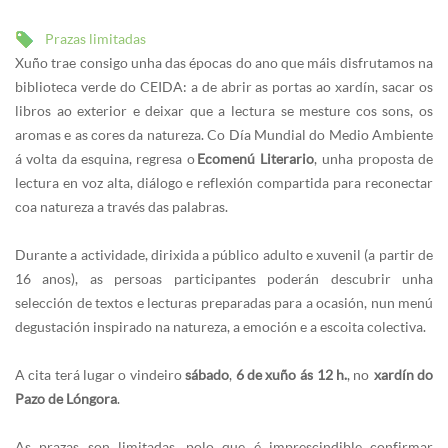
Prazas limitadas
Xuño trae consigo unha das épocas do ano que máis disfrutamos na
biblioteca verde do CEIDA: a de abrir as portas ao xardín, sacar os
libros ao exterior e deixar que a lectura se mesture cos sons, os
aromas e as cores da natureza. Co Día Mundial do Medio Ambiente
á volta da esquina, regresa o
Ecomenú Literario
, unha proposta de
lectura en voz alta, diálogo e reflexión compartida para reconectar
coa natureza a través das palabras.
Durante a actividade, dirixida a público adulto e xuvenil (a partir de
16 anos), as persoas participantes poderán descubrir unha
selección de textos e lecturas preparadas para a ocasión, nun menú
degustación inspirado na natureza, a emoción e a escoita colectiva.
A cita terá lugar o vindeiro
sábado
,
6 de xuño
ás 12 h.
, no
x
a
rdín do
Pazo de Lóngora
.
As prazas son limitadas, polo que é imprescindible confirmar