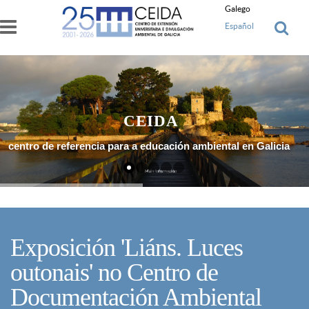
Ir o contido principal
Galego
Español
CEIDA
centro de referencia para a educación ambiental en Galicia
Máis Información
Exposición 'Liáns. Luces
outonais' no Centro de
Documentación Ambiental