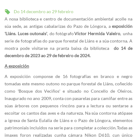
Do 14 decembro ao 29 febreiro
A nosa biblioteca e centro de documentación ambiental acolle na
súa sede, as antigas cabalarizas do Pazo de Lóngora, a
exposición
'Liáns. Luces outonais'
, do fotógrafo
Víctor Hermida Valeiro
, unha
serie de fotografías do parque forestal de Liáns e a súa contorna. A
mostra pode visitarse na pranta baixa da biblioteca
do 14 de
decembro de 2023 ao 29 de febreiro de 2024.
A exposición
A exposición componse de 16 fotografías en branco e negro
tomadas este mesmo outono no parque forestal de Liáns, coñecido
como 'Bosque dos Veciños' e situado no Concello de Oleiros.
Inaugurado no ano 2009, conta con pasarelas para camiñar entre as
súas árbores con pequenos rincóns para a lectura ou sentarse a
escoitar os cantos das aves e da natureza. Na súa contorna atópase
a igrexa de Santa Eulalia de Liáns e o Pazo de Lóngora, elementos
patrimoniais incluidos na serie para completar a colección. Todas as
imaxes foron realizadas cunha cámara Nikon D610, cun único