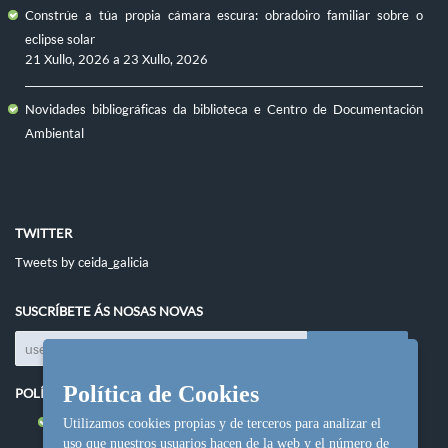
Constrúe a túa propia cámara escura: obradoiro familiar sobre o
eclipse solar
21 Xullo, 2026
a
23 Xullo, 2026
Novidades bibliográficas da biblioteca e Centro de Documentación
Ambiental
TWITTER
Tweets by ceida_galicia
SUSCRÍBETE ÁS NOSAS NOVAS
Política de Cookies
POLÍTICAS DO SITIO
Política de cookies
Utilizamos cookies propias y de terceros para analizar el
uso que nuestros usuarios hacen de la web y el número de