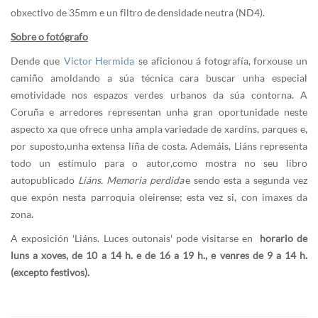
obxectivo de 35mm e un filtro de densidade neutra (ND4).
Sobre o fotógrafo
Dende que
Victor Hermida
se aficionou á fotografía, forxouse un
camiño amoldando a súa técnica cara buscar unha especial
emotividade nos espazos verdes urbanos da súa contorna. A
Coruña e arredores representan unha gran oportunidade neste
aspecto xa que ofrece unha ampla variedade de xardíns, parques e,
por suposto,unha extensa líña de costa. Ademáis, Liáns representa
todo un estímulo para o autor,como mostra no seu libro
autopublicado
Liáns. Memoria perdida
e sendo esta a segunda vez
que expón nesta parroquia oleirense; esta vez si, con imaxes da
zona.
A exposición 'Liáns. Luces outonais' pode visitarse en
horario de
luns a xoves, de 10 a 14 h. e de 16 a 19 h., e venres de 9 a 14 h.
(excepto festivos).