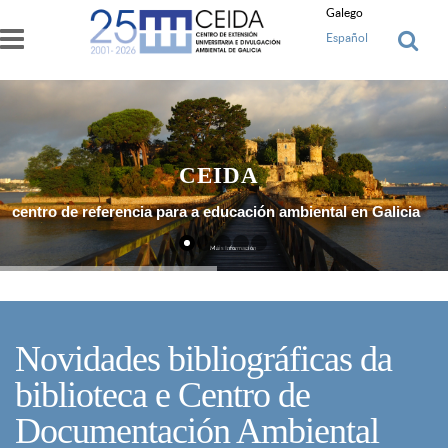
Ir o contido principal
Galego
Español
CEIDA
centro de referencia para a educación ambiental en Galicia
Máis Información
Novidades bibliográficas da
biblioteca e Centro de
Documentación Ambiental