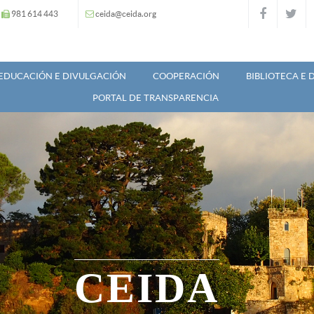
981 614 443
ceida@ceida.org
EDUCACIÓN E DIVULGACIÓN
COOPERACIÓN
BIBLIOTECA E
PORTAL DE TRANSPARENCIA
CEIDA