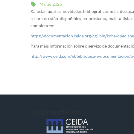
Marzo 2025
Xa están aquí as novidades bibliográficas máis dest
recursos están dispoñibles en préstamo, mais a lista
completa en:
https://documentacion.ceida.org/cgi-bin/koha/opac-s
Para máis información sobre o servizo de documentaci
http://www.ceida.org/gl/biblioteca-e-documentacion/
Script modelado 3D