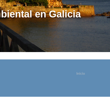
biental en Galicia
Inicio
ostede está aquí