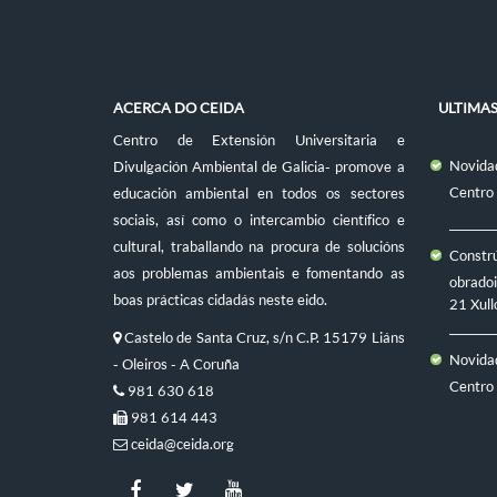
ACERCA DO CEIDA
ULTIMA
Centro de Extensión Universitaria e
Novidad
Divulgación Ambiental de Galicia- promove a
Centro
educación ambiental en todos os sectores
sociais, así como o intercambio científico e
cultural, traballando na procura de solucións
Constr
aos problemas ambientais e fomentando as
obradoi
boas prácticas cidadás neste eido.
21 Xull
Castelo de Santa Cruz, s/n C.P. 15179 Liáns
Novidad
- Oleiros - A Coruña
Centro
981 630 618
981 614 443
ceida@ceida.org