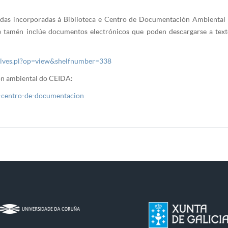
acadas incorporadas á Biblioteca e Centro de Documentación Ambiental
xe tamén inclúe documentos electrónicos que poden descargarse a text
helves.pl?op=view&shelfnumber=338
ón ambiental do CEIDA:
o-centro-de-documentacion