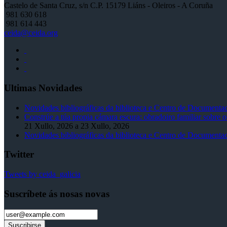
Castelo de Santa Cruz, s/n C.P. 15179 Liáns - Oleiros - A Coruña
981 630 618
981 614 443
ceida@ceida.org
Ultimas Novidades
Novidades bibliográficas da biblioteca e Centro de Documenta
Constrúe a túa propia cámara escura: obradoiro familiar sobre o 
21 Xullo, 2026
a
23 Xullo, 2026
Novidades bibliográficas da biblioteca e Centro de Documenta
Twitter
Tweets by ceida_galicia
Suscríbete ás nosas novas