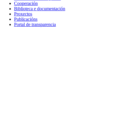
Cooperación
Biblioteca e documentación
Proxectos
Publicacións
Portal de transparencia
centro de referencia para a educación ambiental en Galicia
Máis Información
CEIDA
capacitar para a sostibilidade ambiental
sensibilizar sobre os problemas ambien
coñecer para conservar o patrimonio na
divulgar o coñecemento ambiental e fom