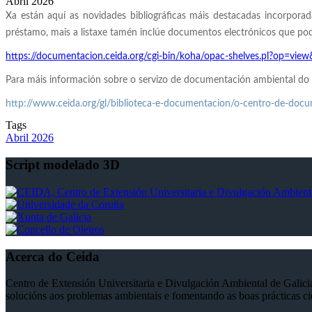
Abril 2026
Xa están aquí as novidades bibliográficas máis destacadas incorpor
préstamo, mais a listaxe tamén inclúe documentos electrónicos que pod
https://documentacion.ceida.org/cgi-bin/koha/opac-shelves.pl?op=vi
Para máis información sobre o servizo de documentación ambiental do
http://www.ceida.org/gl/biblioteca-e-documentacion/o-centro-de-doc
Tags
Abril 2026
Script modelado 3D
Acerca do Ceida
Centro de Extensión Universitaria e Divulgación Ambiental de Galicia-
solucións aos problemas ambientais e fomentando as boas prácticas ci