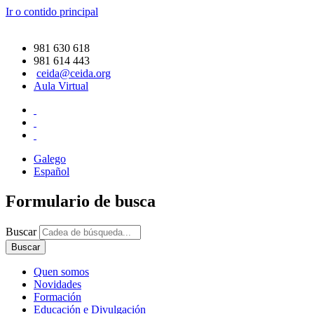
Ir o contido principal
981 630 618
981 614 443
ceida@ceida.org
Aula Virtual
Galego
Español
Formulario de busca
Buscar
Quen somos
Novidades
Formación
Educación e Divulgación