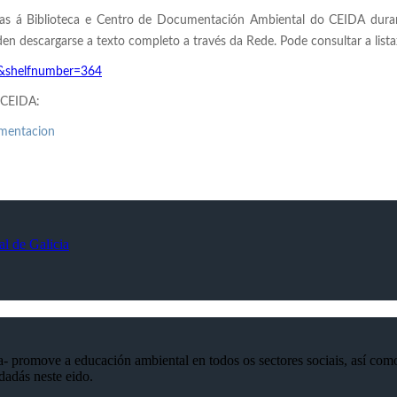
adas á Biblioteca e Centro de Documentación Ambiental do CEIDA duran
en descargarse a texto completo a través da Rede. Pode consultar a list
ew&shelfnumber=364
 CEIDA:
umentacion
 promove a educación ambiental en todos os sectores sociais, así como o
dadás neste eido.