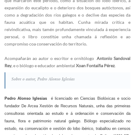
que marcaron este período, como a situación do lobo ibérico, a
expansión do eucalipto e o deterioro dos bosques autóctonos, así
como a degradación dos ríos galegos e o declive das especies da
fauna acuática que os habitan. Cunha mirada crítica e
reivindicativa, mais tamén profundamente vinculada á experiencia
persoal, o libro constitúe unha chamada á reflexión e ao
compromiso coa conservación do territorio.
Acompañarán ao autor o escritor e ornitólogo
Antonio Sandoval
Rey
, e o biólogo e educador ambiental
Xoan Fontaíña Pérez
.
Sobre o autor, Pedro Alonso Iglesias
Pedro Alonso Iglesias
é licenciado en Ciencias Biolóxicas e socio
fundador De Arcea Xestión de Recursos Naturais, unha das primeiras
consultoras orientada ao estudo e á ordenación e conservación da
fauna, flora e patrimonio natural galego. Biólogo especializado no
estudo, na conservación e xestión do lobo ibérico, traballou en censos