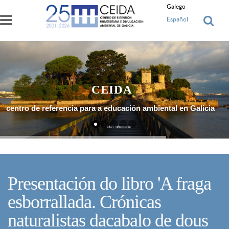
Ir o contido principal
Galego
Español
CEIDA
centro de referencia para a educación ambiental en Galicia
Máis Información
Presentación do libro 'A fraga
esborrallada. Crónicas
naturalistas dacabalo de dous