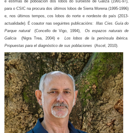
e estimas de poboación dos lobos do suroeste de Galiza (1991-97),
para o CSIC na procura dos últimos lobos de Sierra Morena (1995-1996)
e, nos últimos tempos, cos lobos do norte e nordeste do país (2013-
actualidade). É coautor nas seguintes publicacións:
Illas Cíes. Guía do
Parque natural
(Concello de Vigo, 1994),
Os espazos naturais de
Galicia
(Nigra Trea, 2004) e
Los lobos de la península ibérica.
Propuestas para el diagnóstico de sus poblaciones
(Ascel, 2010).