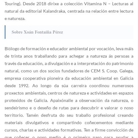
Touring). Desde 2018 dirixe a colección Vitamina N – Lecturas al
natural da editorial Kalandraka, centrada na relación entre lectura
e natureza.
Sobre Xoán Fontaíña Pérez
Biólogo de formación e educador ambiental por vocación, leva máis
de trinta anos traballando para achegar a natureza ás persoas a
través da educación, a divulgación e a interpretación do patrimonio
natural, como un dos socios fundadores de CEM S. Coop. Galega,
empresa cooperativa pioneira da educación ambiental en Galicia
desde 1992. Ao longo da súa carreira coordinou numerosos
proxectos ambientais, centros de natureza e actividades en espazos
protexidos de Galicia. Apaixónalle a observación da natureza, o
sendeirismo e o deseño de rutas para descubrir e valorar o noso
territorio. Tamén desfruta do seu traballo profesional creando
materiais divulgativos e compartindo coñecementos mediante
cursos, charlas e actividades formativas. Ten a firme convicción de
que coñecer o noso medio é o primeiro paso para axudar a