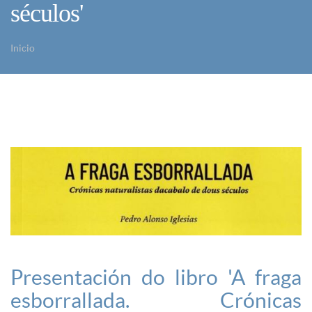
séculos'
Inicio
Vostede está aquí
Presentación do libro 'A fraga
esborrallada. Crónicas