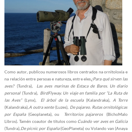
Como autor, publicou numerosos libros centrados na ornitoloxía e
na relación entre persoas e natureza, entre eles
¿Para qué sirven las
aves?
(Tundra),
Las aves marinas de Estaca de Bares. Un diario
personal
(Tundra),
BirdFlyway. Un viaje en familia por “La Ruta de
las Aves”
(Lynx),
El árbol de la escuela
(Kalandraka),
A Torre
(Kalandraka),
A outra xente
(Luzes),
De pajareo. Rutas ornitológicas
por España
(Geoplaneta), ou
Territorios pajareros
(BichoMalo
Libros). Tamén coautor de títulos como
Cuándo ver aves en Galicia
(Tundra),
De pícnic por España
(GeoPlaneta) ou Volando van (Anaya