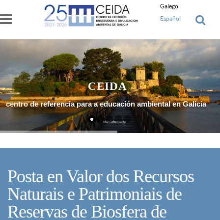
Ir o contido principal
Galego
Español
CEIDA
centro de referencia para a educación ambiental en Galicia
Máis Información
Posta en Valor dos Recursos
Naturais e Patrimoniais de
Reservas de Biosfera de