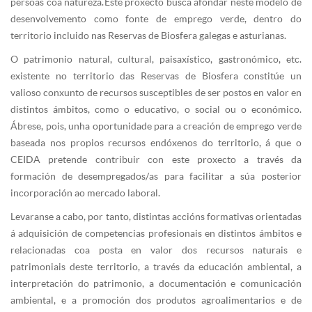
persoas coa natureza. Este proxecto busca afondar neste modelo de
desenvolvemento como fonte de emprego verde, dentro do
territorio incluido nas Reservas de Biosfera galegas e asturianas.
O patrimonio natural, cultural, paisaxístico, gastronómico, etc.
existente no territorio das Reservas de Biosfera constitúe un
valioso conxunto de recursos susceptibles de ser postos en valor en
distintos ámbitos, como o educativo, o social ou o económico.
Ábrese, pois, unha oportunidade para a creación de emprego verde
baseada nos propios recursos endóxenos do territorio, á que o
CEIDA pretende contribuir con este proxecto a través da
formación de desempregados/as para facilitar a súa posterior
incorporación ao mercado laboral.
Levaranse a cabo, por tanto, distintas accións formativas orientadas
á adquisición de competencias profesionais en distintos ámbitos e
relacionadas coa posta en valor dos recursos naturais e
patrimoniais deste territorio, a través da educación ambiental, a
interpretación do patrimonio, a documentación e comunicación
ambiental, e a promoción dos produtos agroalimentarios e de