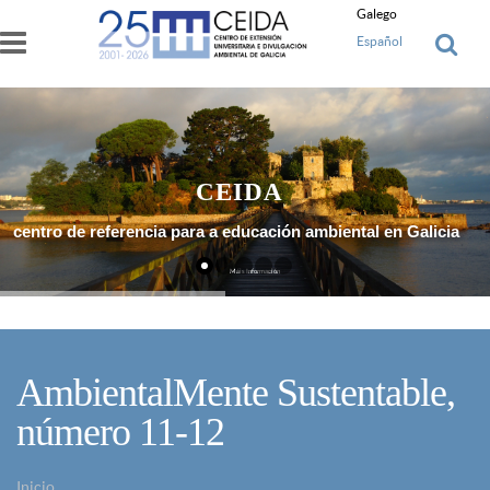
Ir o contido principal
Galego
Español
CEIDA
centro de referencia para a educación ambiental en Galicia
Máis Información
AmbientalMente Sustentable,
número 11-12
Inicio