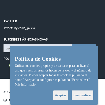
TWITTER
Tweets by ceida_galicia
SUSCRÍBETE ÁS NOSAS NOVAS
Política de Cookies
POLÍTICAS DO SITIO
Política de cookies
Utilizamos cookies propias y de terceros para analizar el
uso que nuestros usuarios hacen de la web y el número de
visitantes. Puedes aceptar todas las cookies pulsando el
botón "Aceptar" o configurarlas pulsando "Personalizar"
Más información
© Copyright Ceida.
Aceptar
Personalizar
Denvolvemento e deseño web
NetInformática