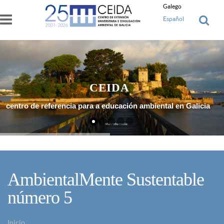
Ir o contido principal
Galego
Español
CEIDA
centro de referencia para a educación ambiental en Galicia
Máis Información
AmbientalMente Sustentable
número 5
Inicio