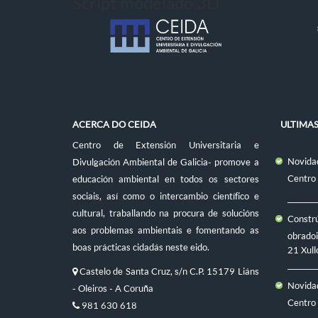
Script modelado 3D
ACERCA DO CEIDA
ULTIMA
Centro de Extensión Universitaria e
Novidad
Divulgación Ambiental de Galicia- promove a
Centro
educación ambiental en todos os sectores
sociais, así como o intercambio científico e
cultural, traballando na procura de solucións
Constr
aos problemas ambientais e fomentando as
obradoi
boas prácticas cidadás neste eido.
21 Xull
Castelo de Santa Cruz, s/n C.P. 15179 Liáns
Novidad
- Oleiros - A Coruña
Centro
981 630 618