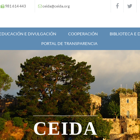
981 614 443
ceida@ceida.org
EDUCACIÓN E DIVULGACIÓN
COOPERACIÓN
BIBLIOTECA E
PORTAL DE TRANSPARENCIA
CEIDA