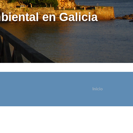
biental en Galicia
Inicio
ostede está aquí