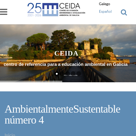
Ir o contido principal
Galego
Español
CEIDA
centro de referencia para a educación ambiental en Galicia
Máis Información
AmbientalmenteSustentable
número 4
Inicio