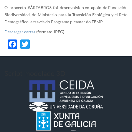
O proxecto #ÁRTABRO3 foi desenvolvido co apoio da Fundación
Biodiversidad, do Ministerio para la Transición Ecológica y el Reto
Demográfico, a través do Programa pleamar do FEMP.
Descargar cartaz
(formato JPEG)
Facebook
Twitter
Script modelado 3D