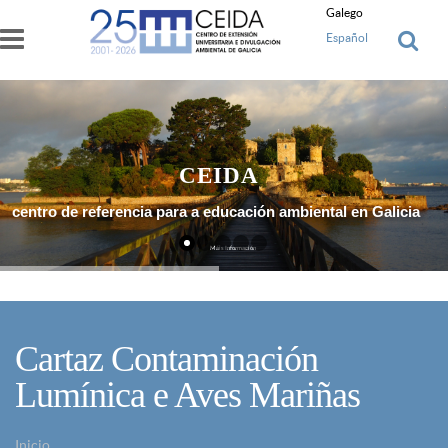
Ir o contido principal
Galego
Español
CEIDA
centro de referencia para a educación ambiental en Galicia
Máis Información
Cartaz Contaminación
Lumínica e Aves Mariñas
Inicio