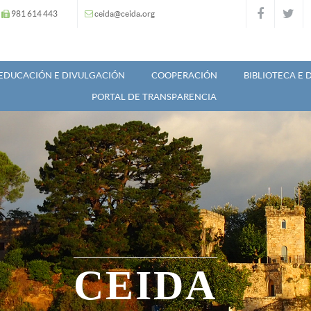
981 614 443
ceida@ceida.org
EDUCACIÓN E DIVULGACIÓN
COOPERACIÓN
BIBLIOTECA E
PORTAL DE TRANSPARENCIA
CEIDA