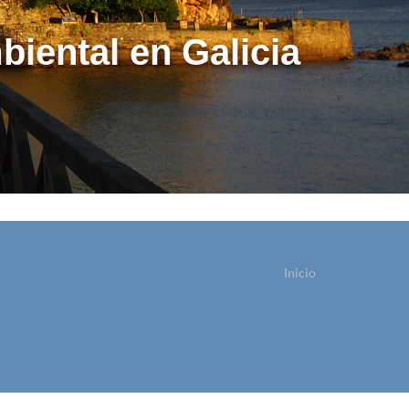
biental en Galicia
Inicio
ostede está aquí