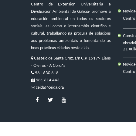
Centro de Extensión Universitaria e
Novidad
Divulgación Ambiental de Galicia- promove a
Centro
educación ambiental en todos os sectores
sociais, así como o intercambio científico e
cultural, traballando na procura de solucións
Constr
aos problemas ambientais e fomentando as
obradoi
boas prácticas cidadás neste eido.
21 Xull
Castelo de Santa Cruz, s/n C.P. 15179 Liáns
Novidad
- Oleiros - A Coruña
Centro
981 630 618
981 614 443
ceida@ceida.org