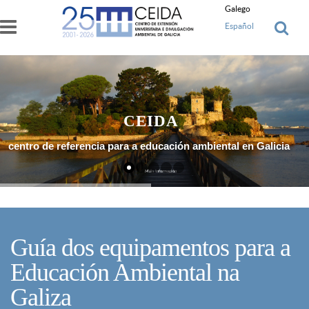
Ir o contido principal
Galego
Español
CEIDA
centro de referencia para a educación ambiental en Galicia
Máis Información
Guía dos equipamentos para a
Educación Ambiental na
Galiza