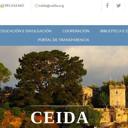
981 614 443
ceida@ceida.org
EDUCACIÓN E DIVULGACIÓN
COOPERACIÓN
BIBLIOTECA E
PORTAL DE TRANSPARENCIA
CEIDA