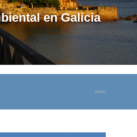
biental en Galicia
Inicio
ostede está aquí