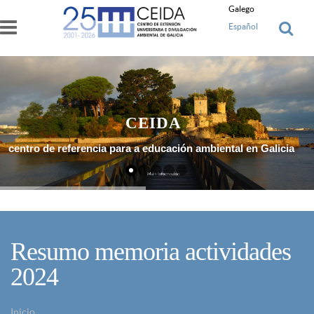
Ir o contido principal
Galego
Español
CEIDA
centro de referencia para a educación ambiental en Galicia
Máis Información
Resumo memoria actividades
2024
Inicio