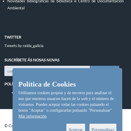
Novidades bibliográficas da biblioteca e Centro de Documentación
Ambiental
TWITTER
Tweets by ceida_galicia
SUSCRÍBETE ÁS NOSAS NOVAS
Política de Cookies
POLÍTICAS DO SITIO
Política de cookies
Utilizamos cookies propias y de terceros para analizar el
uso que nuestros usuarios hacen de la web y el número de
visitantes. Puedes aceptar todas las cookies pulsando el
botón "Aceptar" o configurarlas pulsando "Personalizar"
Más información
© Copyright Ceida.
Aceptar
Personalizar