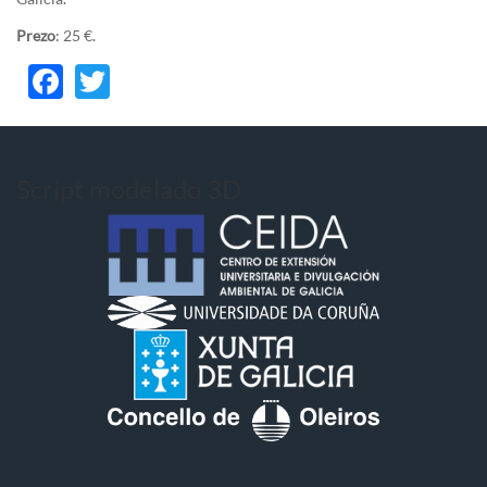
Prezo
: 25 €.
Facebook
Twitter
Script modelado 3D