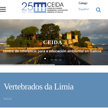
Ir o contido principal
Galego
Español
CEIDA
centro de referencia para a educación ambiental en Galicia
Máis Información
Vertebrados da Limia
Inicio
Vostede está aquí