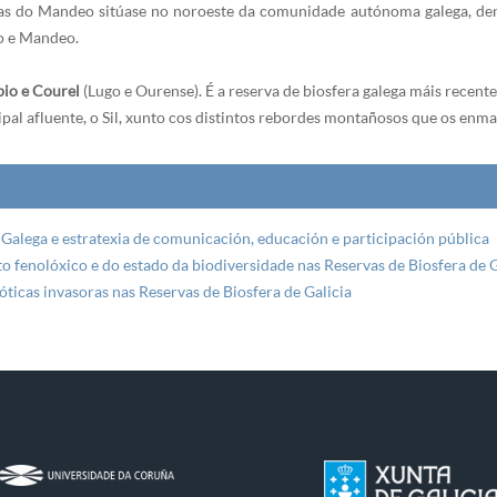
as do Mandeo sitúase no noroeste da comunidade autónoma galega, dent
o e Mandeo.
bio e Courel
(Lugo e Ourense). É a reserva de biosfera galega máis recente
pal afluente, o Sil, xunto cos distintos rebordes montañosos que os enma
Galega e estratexia de comunicación, educación e participación pública
 fenolóxico e do estado da biodiversidade nas Reservas de Biosfera de G
ticas invasoras nas Reservas de Biosfera de Galicia