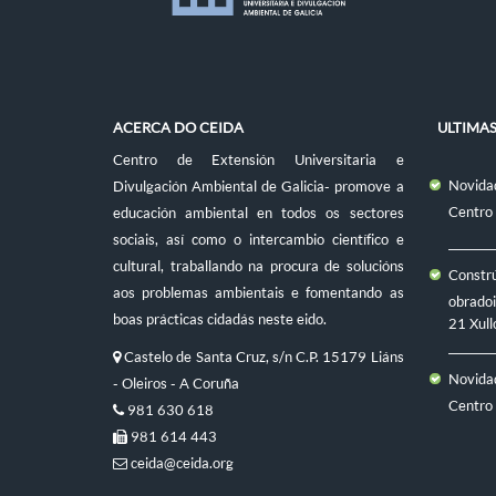
ACERCA DO CEIDA
ULTIMA
Centro de Extensión Universitaria e
Novidad
Divulgación Ambiental de Galicia- promove a
Centro
educación ambiental en todos os sectores
sociais, así como o intercambio científico e
cultural, traballando na procura de solucións
Constr
aos problemas ambientais e fomentando as
obradoi
boas prácticas cidadás neste eido.
21 Xull
Castelo de Santa Cruz, s/n C.P. 15179 Liáns
Novidad
- Oleiros - A Coruña
Centro
981 630 618
981 614 443
ceida@ceida.org