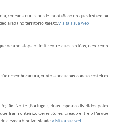
Limia, rodeada dun reborde montañoso do que destaca na
declarada no territorio galego.
Visita a súa web
que nela se atopa o límite entre dúas rexións, o extremo
 a súa desembocadura, xunto a pequenas concas costeiras
egiâo Norte (Portugal), dous espazos divididos polas
arque Tranfronteirizo Gerês-Xurés, creado entre o Parque
de elevada biodiversidade.
Visita a súa web