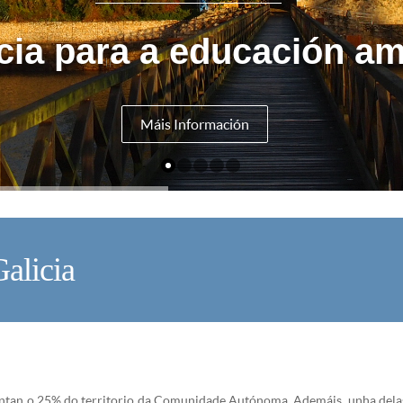
cia para a educación am
Máis Información
alicia
V
entan o 25% do territorio da Comunidade Autónoma. Ademáis, unha delas