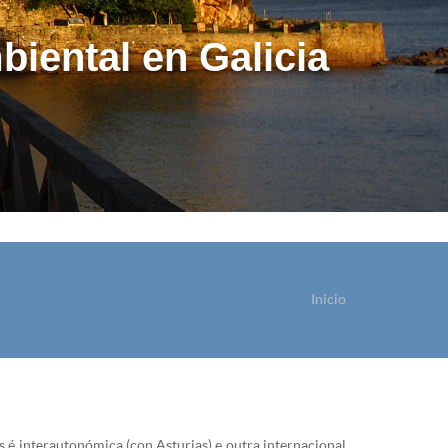
biental en Galicia
Inicio
ostede está aquí
 é interautonómica (con Asturias) e outra internacional