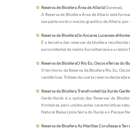
Reserva de Biosfera Área de Allariz
(Ourense).
A Reserva de Biosfera Área de Allariz está form
súa parte norte o macizo granítico de Allariz, por
Reserva de Biosfera Os Ancares Lucenses e Monte
É a terceira das reservas da biosfera recoñecida 
suroccidental da rexión Eurosiberiana e a rexión
Reserva de Biosfera O Río Eo, Oscos e Terras do B
O territorio da Reserva da Biosfera Río Eo, Osco
cantábricas. Trátase da cuarta reserva declarada e
Reserva da Biosfera Transfronteiriza Xurés-Gerês
Gerês-Xurés é a quinta das Reservas de Biosfe
fronteiras, pero unidos polas características nat
Natural Baixa Limia Serra do Xurés e o Parque N
Reserva de Biosfera As Mariñas Coruñesas e Ter