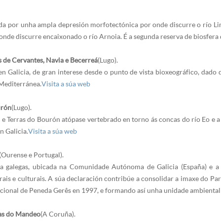
ada por unha ampla depresión morfotectónica por onde discurre o río 
 onde discurre encaixonado o río Arnoia. É a segunda reserva de biosfera 
s de Cervantes, Navia e Becerreá
(Lugo).
en Galicia, de gran interese desde o punto de vista bioxeográfico, dado 
 Mediterránea.
Visita a súa web
urón
(Lugo).
s e Terras do Bourón atópase vertebrado en torno ás concas do río Eo e
n Galicia.
Visita a súa web
(Ourense e Portugal).
ra galegas, ubicada na Comunidade Autónoma de Galicia (España) e a R
urais e culturais. A súa declaración contribúe a consolidar a imaxe do P
acional de Peneda Gerês en 1997, e formando así unha unidade ambiental 
ras do Mandeo
(A Coruña).