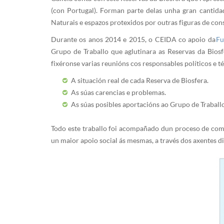
(con Portugal). Forman parte delas unha gran cantid
Naturais e espazos protexidos por outras figuras de co
Durante os anos 2014 e 2015, o CEIDA co apoio da
Fu
Grupo de Traballo que aglutinara as Reservas da Biosfe
fixéronse varias reunións cos responsables políticos e 
A situación real de cada Reserva de Biosfera.
As súas carencias e problemas.
As súas posibles aportacións ao Grupo de Traballo
Todo este traballo foi acompañado dun proceso de comun
un maior apoio social ás mesmas, a través dos axentes d