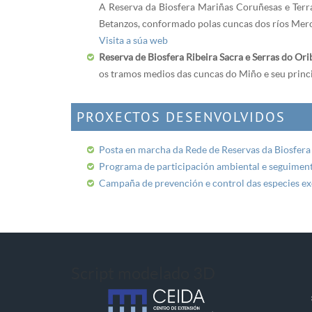
A Reserva da Biosfera Mariñas Coruñesas e Terr
Betanzos, conformado polas cuncas dos ríos Mer
Visita a súa web
Reserva de Biosfera Ribeira Sacra e Serras do Ori
os tramos medios das cuncas do Miño e seu princi
PROXECTOS DESENVOLVIDOS
Posta en marcha da Rede de Reservas da Biosfera 
Programa de participación ambiental e seguimento
Campaña de prevención e control das especies exó
Script modelado 3D