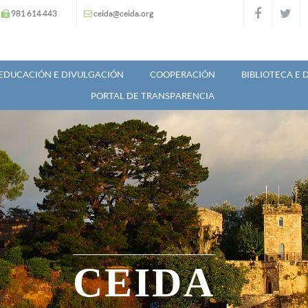
981 614 443
ceida@ceida.org
EDUCACIÓN E DIVULGACIÓN
COOPERACIÓN
BIBLIOTECA E
PORTAL DE TRANSPARENCIA
CEIDA