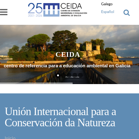
Ir o contido principal
Galego
Español
CEIDA
centro de referencia para a educación ambiental en Galicia
Máis Información
Unión Internacional para a
Conservación da Natureza
Inicio